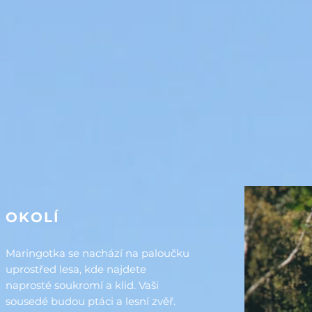
OKOLÍ
Maringotka se nachází na paloučku
uprostřed lesa, kde najdete
naprosté soukromí a klid. V
aši
sousedé budou ptáci a lesní zvěř.